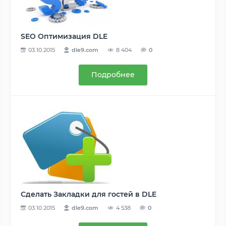
SEO Оптимизация DLE
03.10.2015
dle9.com
8 404
0
Подробнее
Сделать Закладки для гостей в DLE
03.10.2015
dle9.com
4 538
0