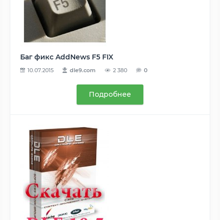
Баг фикс AddNews F5 FIX
10.07.2015
dle9.com
2 380
0
Подробнее