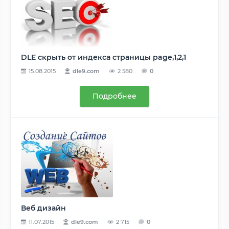
DLE скрыть от индекса страницы page,1,2,1
15.08.2015
dle9.com
2 580
0
Подробнее
Веб дизайн
11.07.2015
dle9.com
2 715
0