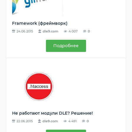
Framework (фреймворк)
24.06.2015
dle9.com
4 007
0
Подробнее
Не работают модули DLE? Решение!
22.06.2015
dle9.com
4 491
0