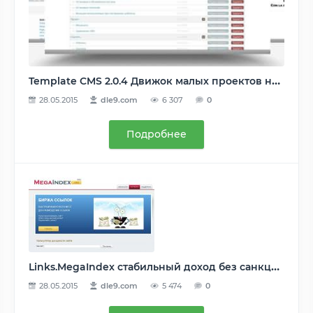
Template CMS 2.0.4 Движок малых проектов на подобие дле
28.05.2015
dle9.com
6 307
0
Подробнее
Links.MegaIndex стабильный доход без санкций
28.05.2015
dle9.com
5 474
0