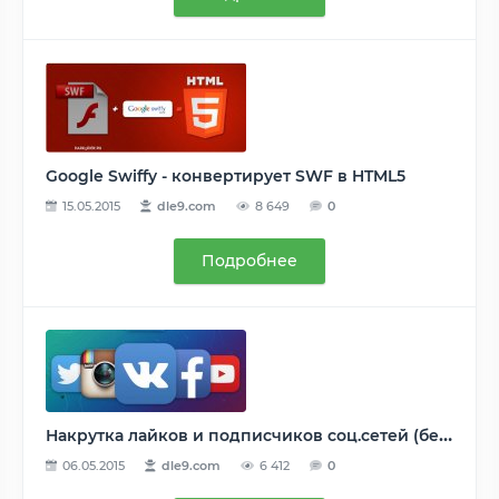
Google Swiffy - конвертирует SWF в HTML5
15.05.2015
dle9.com
8 649
0
Подробнее
Накрутка лайков и подписчиков соц.сетей (бесплатно)
06.05.2015
dle9.com
6 412
0