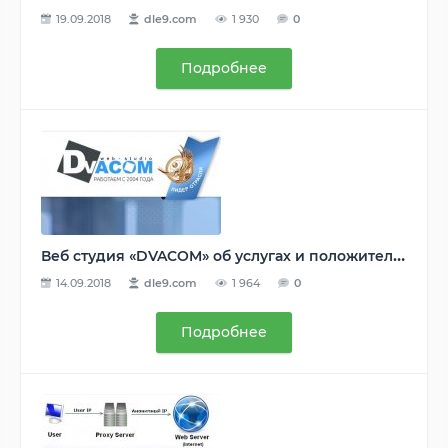
19.09.2018
dle9.com
1 930
0
Подробнее
Веб студия «DVACOM» об услугах и положительные отзывы
14.09.2018
dle9.com
1 964
0
Подробнее