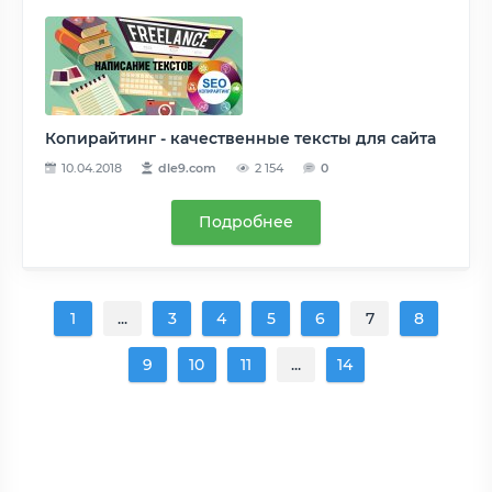
Копирайтинг - качественные тексты для сайта
10.04.2018
dle9.com
2 154
0
Подробнее
1
...
3
4
5
6
7
8
9
10
11
...
14