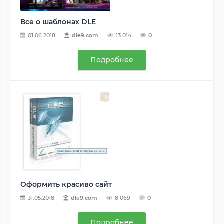
Все о шаблонах DLE
01.06.2018
dle9.com
13 014
0
Подробнее
Оформить красиво сайт
31.05.2018
dle9.com
8 069
0
Подробнее