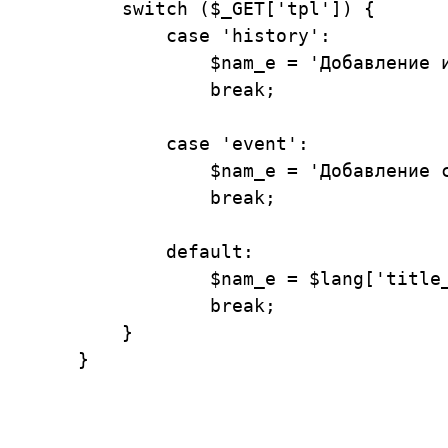
    switch ($_GET['tpl']) {

        case 'history':

            $nam_e = 'Добавление и
            break;

        case 'event':

            $nam_e = 'Добавление с
            break;

        default:

            $nam_e = $lang['title_
            break;

    }
