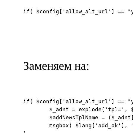
if( $config['allow_alt_url'] == "
Заменяем на:
if( $config['allow_alt_url'] == "yes"
	$_adnt = explode('tpl=', $_SERVER['QUERY_STRING']);

	$addNewsTplName = ($_adnt[1]) ? $_adnt[1] : 'addnews' ;

	msgbox( $lang['add_ok'], "{$msg} <a href='{$config['http_home_url']}{$addNewsTplName}" . ".html'>$lang[add_noch]</a> $lang[add_or] <a href='{$config['http_home_url']}'>$lang[all_prev]</a>" );
