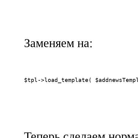
Заменяем на:
$tpl->load_template( $addnewsTemp
Теперь сделаем нор