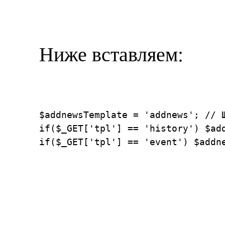
Ниже вставляем:
$addnewsTemplate = 'addnews'; // Ш
if($_GET['tpl'] == 'history') $ad
if($_GET['tpl'] == 'event') $addn