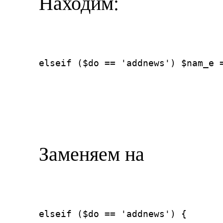
Находим:
elseif ($do == 'addnews') $nam_e 
Заменяем на
elseif ($do == 'addnews') {
