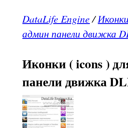
DataLife Engine
/
Иконки
админ панели движка D
Иконки ( icons ) 
панели движка D