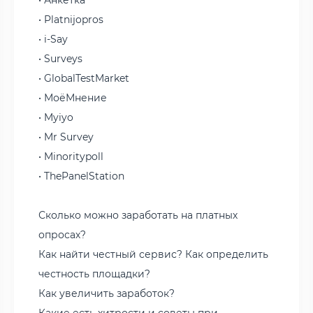
• Platnijopros
• i-Say
• Surveys
• GlobalTestMarket
• МоёМнение
• Myiyo
• Mr Survey
• Minoritypoll
• ThePanelStation
Сколько можно заработать на платных
опросах?
Как найти честный сервис? Как определить
честность площадки?
Как увеличить заработок?
Какие есть хитрости и советы при