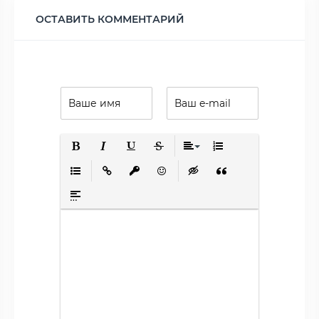
ОСТАВИТЬ КОММЕНТАРИЙ
Полужирный
Курсив
Подчеркнутый
Зачеркнутый
Выравнивание
Нумерованный списо
Маркированный список
Вставить ссылку
Вставить защищенную ссылку
Вставить смайлик
Вставка скрытого текста
Вставка цитаты
Вставка спойлера