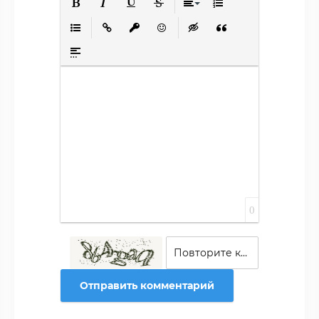
Полужирный
Курсив
Подчеркнутый
Зачеркнутый
Выравнивание
Нумерованный списо
Маркированный список
Вставить ссылку
Вставить защищенную ссылку
Вставить смайлик
Вставка скрытого текста
Вставка цитаты
Вставка спойлера
0
Отправить комментарий