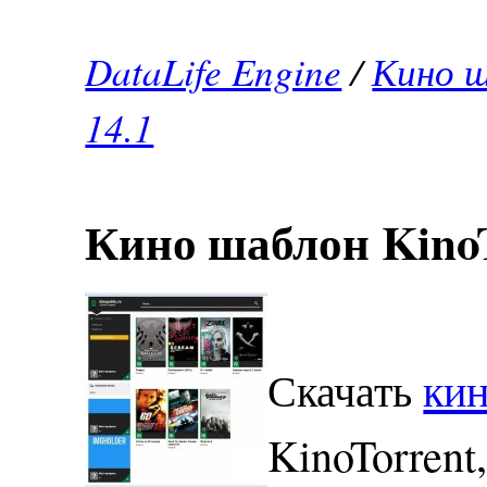
DataLife Engine
/
Кино ш
14.1
Кино шаблон KinoT
Скачать
ки
KinoTorrent