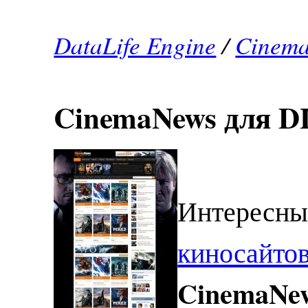
DataLife Engine
/
Cinema
CinemaNews для D
Интересн
киносайто
CinemaNe